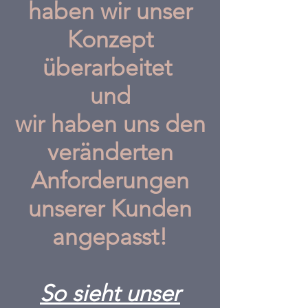
haben wir unser
Konzept
überarbeitet
und
w
ir haben uns den
veränderten
Anforderungen
unserer Kunden
angepasst!
So sieht unser