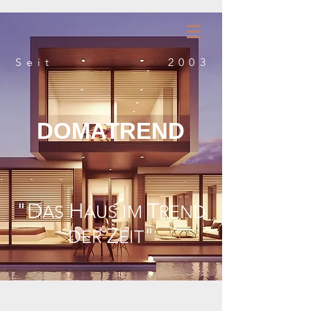
Seit
2003
DOMATREND
"D
H
T
AS
AUS IM
REND
Z
"
DER
EIT