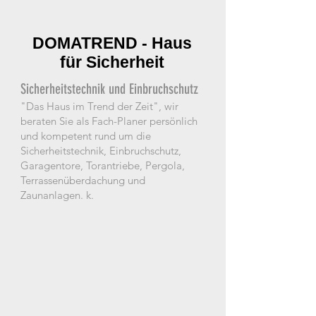
DOMATREND - Haus
für Sicherheit
Sicherheitstechnik und Einbruchschutz
"Das Haus im Trend der Zeit", wir
beraten Sie als Fach-Planer persönlich
und kompetent rund um die
Sicherheitstechnik, Einbruchschutz,
Garagentore, Torantriebe, Pergola,
Terrassenüberdachung und
Zaunanlagen. k.