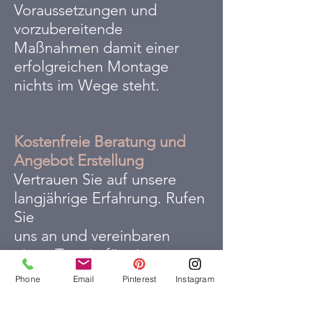
Voraussetzungen und
vorzubereitende
Maßnahmen damit einer
erfolgreichen Montage
nichts im Wege steht.
Kostenfreie Beratung und
Angebot Erstellung
Vertrauen Sie auf unsere
langjährige Erfahrung. Rufen
Sie
uns an und vereinbaren
einen Termin für eine
kostenfreie
Phone
Email
Pinterest
Instagram
und unverbindliche Beratung
in unserer Ausstellung.