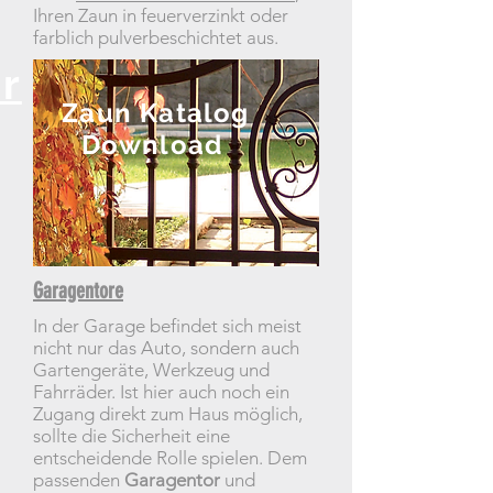
Ihren Zaun in feuerverzinkt oder
farblich pulverbeschichtet aus.
r
Zaun Katalog
Download
Garagentore
In der Garage befindet sich meist
nicht nur das Auto, sondern auch
Gartengeräte, Werkzeug und
Fahrräder. Ist hier auch noch ein
Zugang direkt zum Haus möglich,
sollte die Sicherheit eine
entscheidende Rolle spielen. Dem
passenden
Garagentor
und