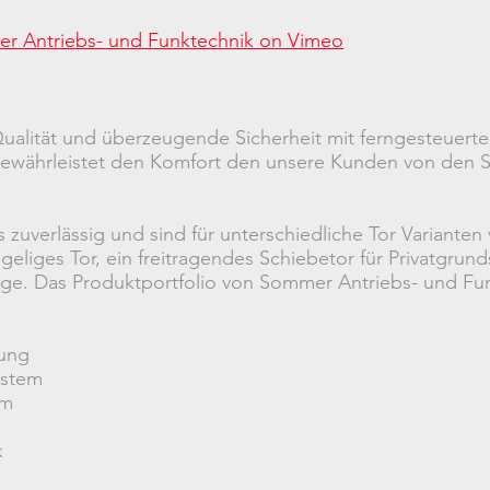
r Antriebs- und Funktechnik on Vimeo
ualität und überzeugende Sicherheit mit ferngesteuert
 gewährleistet den Komfort den unsere Kunden von den
zuverlässig und sind für unterschiedliche Tor Varianten 
ügeliges Tor, ein freitragendes Schiebetor für Privatgr
nge. Das Produktportfolio von Sommer Antriebs- und Fun
nung
ystem
em
k