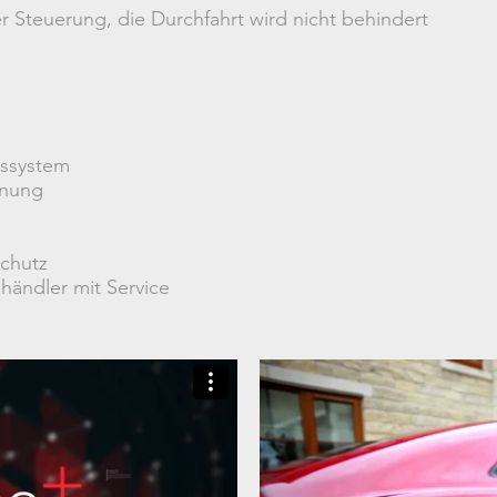
r Steuerung, die Durchfahrt wird nicht behindert
bssystem
nnung
schutz
ändler mit Service