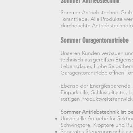
Sommer Antriebstechnik
Sommer Antriebstechnik GmbH 
Torantriebe. Alle Produkte we
durchdachte Antriebstechnolog
Sommer Garagentorantriebe
Unseren Kunden verbauen und v
technisch ausgereiften Eigens
Lebensdauer, Hohe Selbsthemm
Garagentorantriebe öffnen To
Ebenso der Energiesparende, l
Einparkhilfe, Schlüsseltaster
stetigen Produktweiterentwic
Sommer Antriebstechnik ist b
Universelle Antriebe für Sekti
Schwingtore, Kipptore und Ru
Separates Steuerungsgehäuse