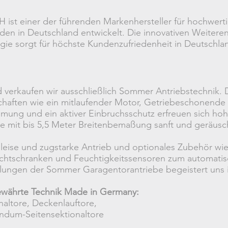
ist einer der führenden Markenhersteller für hochwert
rden in Deutschland entwickelt. Die innovativen Weitere
ie sorgt für höchste Kundenzufriedenheit in Deutschla
erkaufen wir ausschließlich Sommer Antriebstechnik. Die
chaften wie ein mitlaufender Motor, Getriebeschonende
ung und ein aktiver Einbruchsschutz erfreuen sich hoh
re mit bis 5,5 Meter Breitenbemaßung sanft und geräusc
eise und zugstarke Antrieb und optionales Zubehör wie
, Lichtschranken und Feuchtigkeitssensoren zum automati
klungen der Sommer Garagentorantriebe begeistert uns 
ewährte Technik Made in Germany:
onaltore, Deckenlauftore,
ndum-Seitensektionaltore