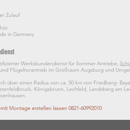
er Zulauf
ehör
ade in Germany
dienst
rtifizierter Werkskundendienst für Sommer Antriebe,
Schi
- und Flügeltorantrieb im Großraum Augsburg und Umg
sich über einen Radius von ca. 50 km von Friedberg- Bay
rstenfeldbruck, Königsbrunn, Lechfeld, Landsberg am L
obenhausen.
 mit Montage erstellen lassen 0821-60992010