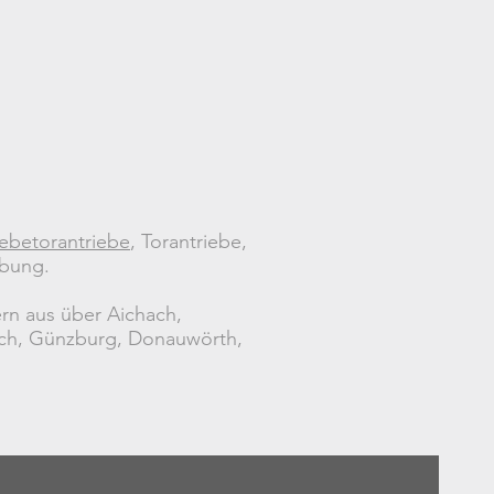
ebetorantriebe
, Torantriebe,
ebung.
ern aus über Aichach,
ech, Günzburg, Donauwörth,