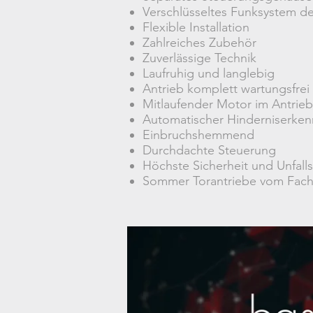
Verschlüsseltes Funksystem de
Flexible Installation
Zahlreiches Zubehör
Zuverlässige Technik
Laufruhig und langlebig
Antrieb komplett wartungsfrei
Mitlaufender Motor im Antrie
Automatischer Hinderniserke
Einbruchshemmend
Durchdachte Steuerung
Höchste Sicherheit und Unfall
Sommer Torantriebe vom Fachh